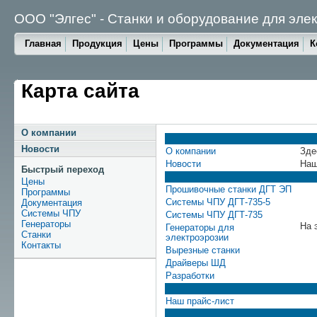
ООО "Элгес" - Станки и оборудование для эле
Главная
Продукция
Цены
Программы
Документация
К
Карта сайта
О компании
Новости
О компании
Зде
Новости
Наш
Быстрый переход
Цены
Прошивочные станки ДГТ ЭП
Программы
Системы ЧПУ ДГТ-735-5
Документация
Системы ЧПУ
Системы ЧПУ ДГТ-735
Генераторы
На 
Генераторы для
Станки
электроэрозии
Контакты
Вырезные станки
Драйверы ШД
Разработки
Наш прайс-лист