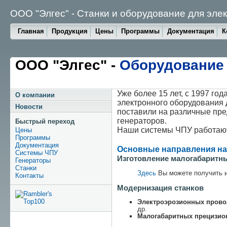
ООО "Элгес" - Станки и оборудование для эле
Главная
Продукция
Цены
Программы
Документация
К
ООО "Элгес" -
Оборудование 
Уже более 15 лет, с 1997 го
О компании
электронного оборудования 
Новости
поставили на различные пре
генераторов.
Быстрый переход
Наши системы ЧПУ работают 
Цены
Программы
Документация
Основные направления на
Системы ЧПУ
Изготовление малогабаритн
Генераторы
Станки
Здесь
Вы можете получить и
Контакты
Модернизация станков
Электроэрозионных прово
др.
Малогабаритных прецизи